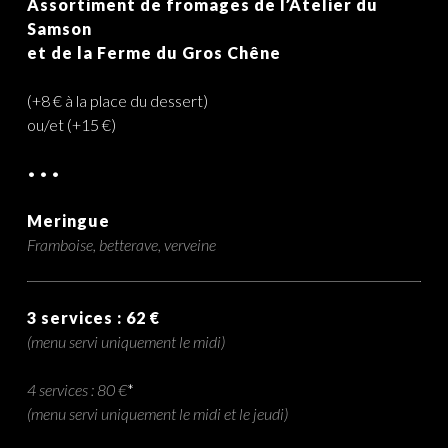
Assortiment de fromages de l’Atelier du
Samson
et de la Ferme du Gros Chêne
(+8 € à la place du dessert)
ou/et (+15 €)
• • •
Meringue
Framboise, betterave, verveine
3 services : 62 €
(menu servi uniquement le midi)
4 services : 80 €
*
(menu servi uniquement le midi et le jeudi)