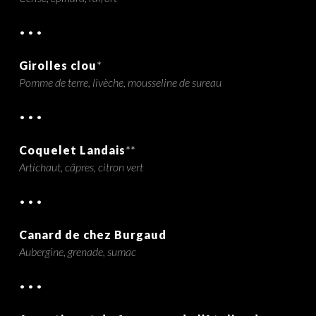
• • •
Girolles clou
*
Pomme de terre, livèche, mousseline de sureau
• • •
Coquelet Landais
**
Artichaut, câpres, citron vert
• • •
Canard de chez Burgaud
Aubergine, grenade, sumac
• • •